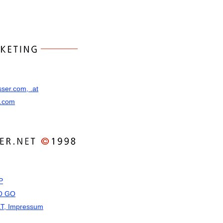
ser.com, .at
t.com
P
O GO
T, Impressum