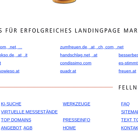
com, .net, ...
zumfreuen.de, .at, .ch, com, .net
okso.de, .at, .it
handschlag.net, .at
besserbes
t
condissimo.com
es-stimm
sowieso.at
quadr.at
freuen.at
KI-SUCHE
WERKZEUGE
FAQ
VIRTUELLE MESSESTÄNDE
SITEMA
TOP DOMAINS
PRESSEINFO
TEXT T
ANGEBOT,
AGB
HOME
KONTAK