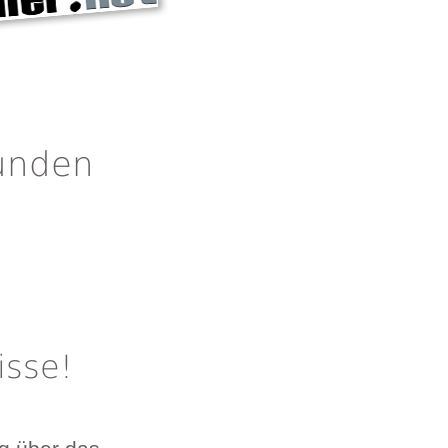
Kunden
isse!