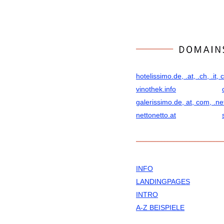
hotelissimo.de, .at, .ch, .it, 
vinothek.info
galerissimo.de, at, com, .ne
nettonetto.at
INFO
LANDINGPAGES
INTRO
A-Z BEISPIELE