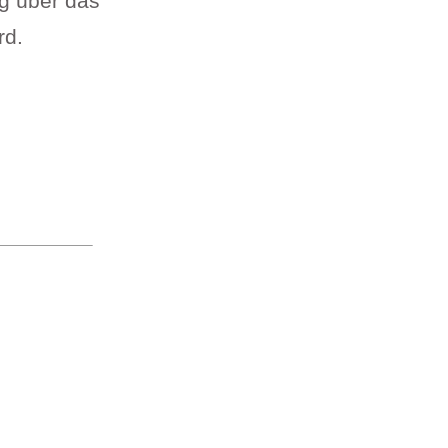
g über das
rd.