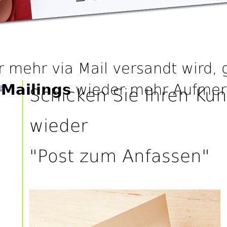
mehr via Mail versandt wird,
 Mailings
wieder mehr Aufmer
e
Schicken Sie Ihren Ku
wieder
"Post zum Anfassen"