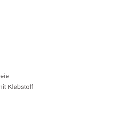
reie
t Klebstoff.