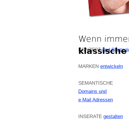
Wenn immer 
klassische
KONZEPT
und Strategi
MARKEN
entwickeln
SEMANTISCHE
Domains und
e Mail Adressen
INSERATE
gestalten