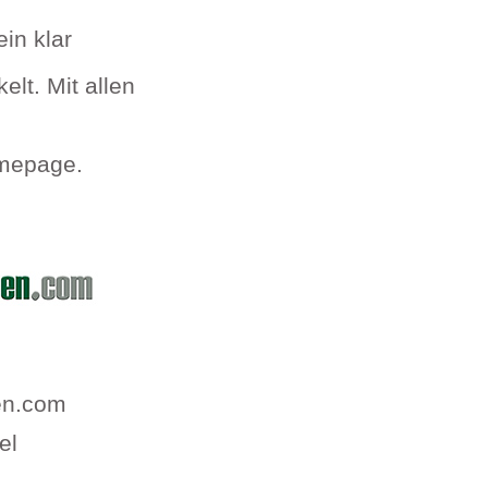
ein klar
elt. Mit allen
omepage.
en.com
el