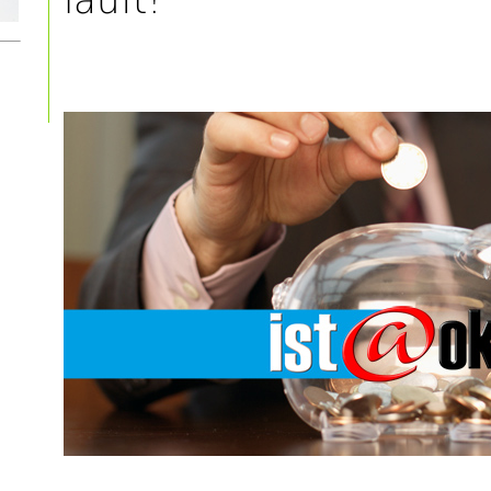
läuft!